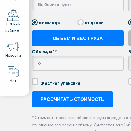
от склада
от двери
Личный
кабинет
ОБЪЕМ И ВЕС ГРУЗА
Объем, м³
*
В
Новости
Чат
Жесткая упаковка
* Стоимость перевозки сборного груза определяетс
3
отношение его массы к объему. Считается, что 1 м
3